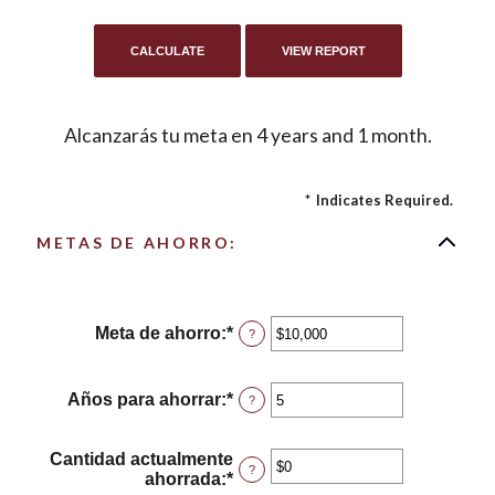
Alcanzarás tu meta en 4 years and 1 month.
*
Indicates Required.
METAS DE AHORRO:
Meta de ahorro
:
*
Enter
?
an
amount
between
Años para ahorrar
:
*
Enter
?
$100
an
and
amount
$10,000,000
between
Cantidad actualmente
?
1
ahorrada
:
*
Enter